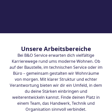
Moderne Arbeitsmittel
Unsere Mitarbeitenden erhalten je nach Job-
Familie Smartphone, Laptop und Tablet. Für
unsere Handwerk-enden gibt es zusätzlich
hochwertiges Werkzeug, ein vollausgestattetes
Servicefahrzeug mit Tankkarte und
Unsere Arbeitsbereiche
Markenkleidung.
Bei B&O Service erwarten dich vielfältige
Karrierewege rund ums moderne Wohnen. Ob
auf der Baustelle, im technischen Service oder im
Büro – gemeinsam gestalten wir Wohnräume
von morgen. Mit klarer Struktur und echter
Verantwortung bieten wir dir ein Umfeld, in dem
du deine Stärken einbringen und
weiterentwickeln kannst. Finde deinen Platz in
einem Team, das Handwerk, Technik und
Organisation sinnvoll verbindet.