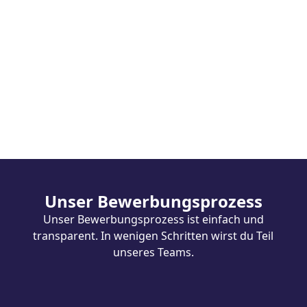
Wir sind belastbar
Gemeinsam sind wir stark.
Wir wissen, was wir leisten können und wo
unsere Grenzen liegen. In schwierigen
Situationen behalten wir einen kühlen Kopf und
nutzen die Kraft unserer Gruppe, um
Unser Bewerbungsprozess
Herausforderungen leichter zu meistern.
Unser Bewerbungsprozess ist einfach und
transparent. In wenigen Schritten wirst du Teil
unseres Teams.