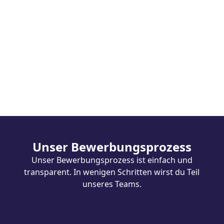
Wir sind belastbar
Gemeinsam sind wir stark.
Wir wissen, was wir leisten können und wo
unsere Grenzen liegen. In schwierigen
Situationen behalten wir einen kühlen Kopf und
nutzen die Kraft unserer Gruppe, um
Unser Bewerbungsprozess
Herausforderungen leichter zu meistern.
Unser Bewerbungsprozess ist einfach und
transparent. In wenigen Schritten wirst du Teil
unseres Teams.