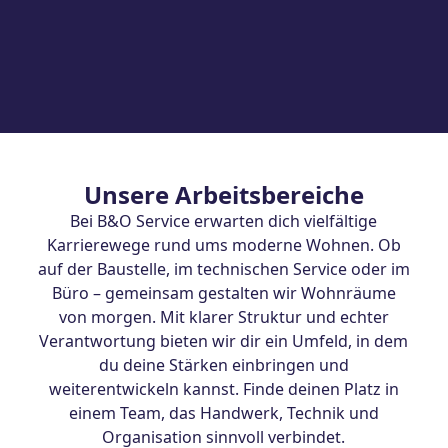
Moderne Arbeitsmittel
Unsere Mitarbeitenden erhalten je nach Job-
Familie Smartphone, Laptop und Tablet. Für
unsere Handwerk-enden gibt es zusätzlich
hochwertiges Werkzeug, ein vollausgestattetes
Servicefahrzeug mit Tankkarte und
Unsere Arbeitsbereiche
Markenkleidung.
Bei B&O Service erwarten dich vielfältige
Karrierewege rund ums moderne Wohnen. Ob
auf der Baustelle, im technischen Service oder im
Büro – gemeinsam gestalten wir Wohnräume
von morgen. Mit klarer Struktur und echter
Verantwortung bieten wir dir ein Umfeld, in dem
du deine Stärken einbringen und
weiterentwickeln kannst. Finde deinen Platz in
einem Team, das Handwerk, Technik und
Organisation sinnvoll verbindet.