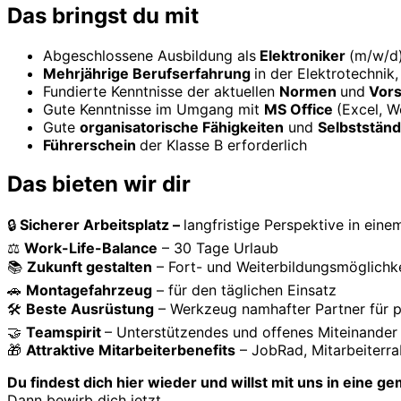
Das bringst du mit
Abgeschlossene Ausbildung als
Elektroniker
(m/w/d)
Mehrjährige Berufserfahrung
in der Elektrotechnik,
Fundierte Kenntnisse der aktuellen
Normen
und
Vors
Gute Kenntnisse im Umgang mit
MS Office
(Excel, W
Gute
organisatorische Fähigkeiten
und
Selbstständ
Führerschein
der Klasse B erforderlich
Das bieten wir dir
🔒
Sicherer Arbeitsplatz –
langfristige Perspektive in ei
⚖️
Work-Life-Balance
– 30 Tage Urlaub
📚
Zukunft gestalten
– Fort- und Weiterbildungsmöglichk
🚗
Montagefahrzeug
– für den täglichen Einsatz
🛠️
Beste Ausrüstung
– Werkzeug namhafter Partner für p
🤝
Teamspirit
– Unterstützendes und offenes Miteinande
🎁
Attraktive Mitarbeiterbenefits
– JobRad, Mitarbeiterr
Du findest dich hier wieder und willst mit uns in eine 
Dann bewirb dich jetzt.