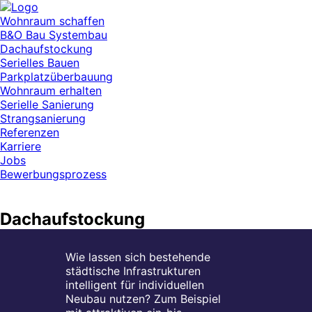
Wohnraum schaffen
B&O Bau Systembau
Dachaufstockung
Serielles Bauen
Parkplatzüberbauung
Wohnraum erhalten
Serielle Sanierung
Strangsanierung
Referenzen
Karriere
Jobs
Bewerbungsprozess
Dachaufstockung
Wie lassen sich bestehende
städtische Infrastrukturen
intelligent für individuellen
Neubau nutzen? Zum Beispiel