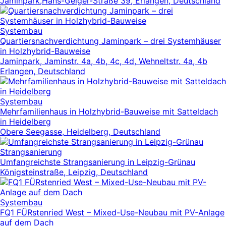
Jaminpark,Hans-Geiger-Straße 39, Erlangen, Deutschland
Systembau
Quartiersnachverdichtung Jaminpark – drei Systemhäuser
in Holzhybrid-Bauweise
Jaminpark, Jaminstr. 4a, 4b, 4c, 4d, Wehneltstr. 4a, 4b
Erlangen, Deutschland
Systembau
Mehrfamilienhaus in Holzhybrid-Bauweise mit Satteldach
in Heidelberg
Obere Seegasse, Heidelberg, Deutschland
Strangsanierung
Umfangreichste Strangsanierung in Leipzig-Grünau
Königsteinstraße, Leipzig, Deutschland
Systembau
FQ1 FÜRstenried West – Mixed-Use-Neubau mit PV-Anlage
auf dem Dach