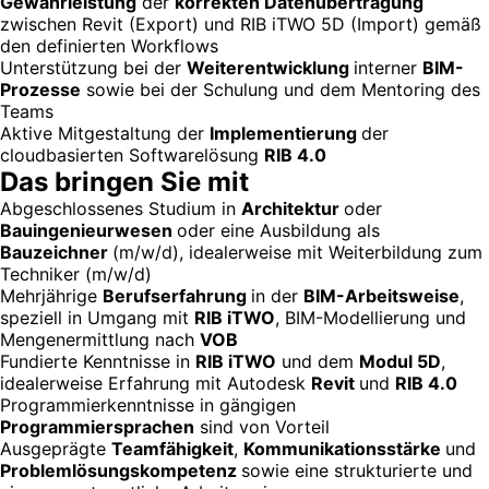
Gewährleistung
der
korrekten Datenübertragung
zwischen Revit (Export) und RIB iTWO 5D (Import) gemäß
den definierten Workflows
Unterstützung bei der
Weiterentwicklung
interner
BIM-
Prozesse
sowie bei der Schulung und dem Mentoring des
Teams
Aktive Mitgestaltung der
Implementierung
der
cloudbasierten Softwarelösung
RIB 4.0
Das bringen Sie mit
Abgeschlossenes Studium in
Architektur
oder
Bauingenieurwesen
oder eine Ausbildung als
Bauzeichner
(m/w/d), idealerweise mit Weiterbildung zum
Techniker (m/w/d)
Mehrjährige
Berufserfahrung
in der
BIM-Arbeitsweise
,
speziell in Umgang mit
RIB iTWO
, BIM-Modellierung und
Mengenermittlung nach
VOB
Fundierte Kenntnisse in
RIB iTWO
und dem
Modul 5D
,
idealerweise Erfahrung mit Autodesk
Revit
und
RIB 4.0
Programmierkenntnisse in gängigen
Programmiersprachen
sind von Vorteil
Ausgeprägte
Teamfähigkeit
,
Kommunikationsstärke
und
Problemlösungskompetenz
sowie eine strukturierte und