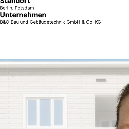
Standort
Berlin, Potsdam
Unternehmen
B&O Bau und Gebäudetechnik GmbH & Co. KG
Sie sehen gerade einen Platzhalterinhalt von
Google Maps
.
Um auf den eigentlichen Inhalt zuzugreifen, klicken Sie auf
die Schaltfläche unten. Bitte beachten Sie, dass dabei
Daten an Drittanbieter weitergegeben werden.
Mehr Informationen
Erforderlichen Service akzeptieren und Inhalte entsperren