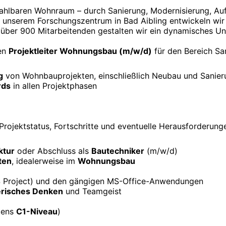
zahlbaren Wohnraum – durch Sanierung, Modernisierung, A
n unserem Forschungszentrum in Bad Aibling entwickeln wir
t über 900 Mitarbeitenden gestalten wir ein dynamisches Un
ten
Projektleiter Wohnungsbau (m/w/d)
für den Bereich Sa
g
von Wohnbauprojekten, einschließlich Neubau und Sanier
rds
in allen Projektphasen
Projektstatus, Fortschritte und eventuelle Herausforderung
ktur
oder Abschluss als
Bautechniker
(m/w/d)
ten
, idealerweise im
Wohnungsbau
S Project) und den gängigen MS-Office-Anwendungen
risches Denken
und Teamgeist
stens
C1-Niveau
)