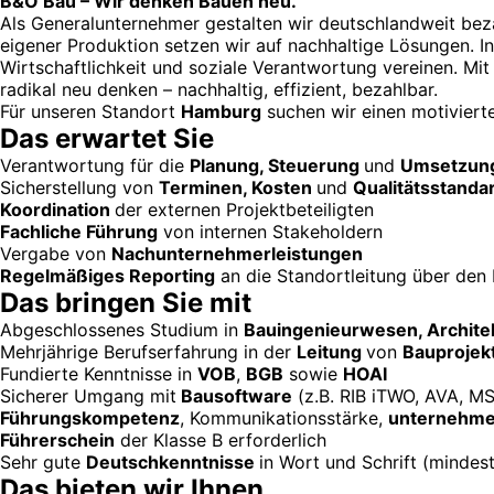
B&O Bau – Wir denken Bauen neu.
Als Generalunternehmer gestalten wir deutschlandweit be
eigener Produktion setzen wir auf nachhaltige Lösungen. I
Wirtschaftlichkeit und soziale Verantwortung vereinen. Mi
radikal neu denken – nachhaltig, effizient, bezahlbar.
Für unseren Standort
Hamburg
suchen wir einen motivier
Das erwartet Sie
Verantwortung für die
Planung, Steuerung
und
Umsetzun
Sicherstellung von
Terminen, Kosten
und
Qualitätsstanda
Koordination
der externen Projektbeteiligten
Fachliche Führung
von internen Stakeholdern
Vergabe von
Nachunternehmerleistungen
Regelmäßiges Reporting
an die Standortleitung über den 
Das bringen Sie mit
Abgeschlossenes Studium in
Bauingenieurwesen, Archite
Mehrjährige Berufserfahrung in der
Leitung
von
Bauprojek
Fundierte Kenntnisse in
VOB
,
BGB
sowie
HOAI
Sicherer Umgang mit
Bausoftware
(z.B. RIB iTWO, AVA, M
Führungskompetenz
, Kommunikationsstärke,
unternehme
Führerschein
der Klasse B erforderlich
Sehr gute
Deutschkenntnisse
in Wort und Schrift (minde
Das bieten wir Ihnen